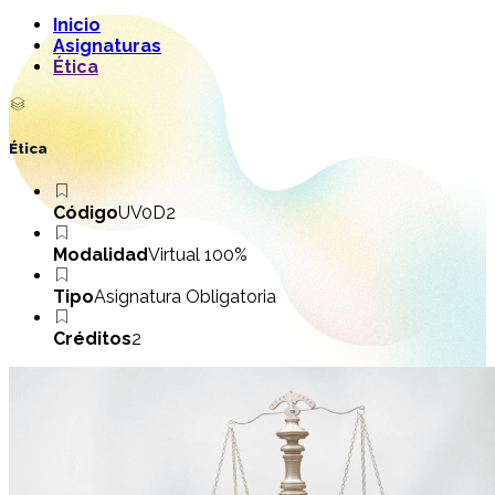
Inicio
Asignaturas
Ética
Ética
Código
UV0D2
Modalidad
Virtual 100%
Tipo
Asignatura Obligatoria
Créditos
2